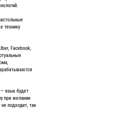
нологий.
настольные
же технику
Uber, Facebook,
иртуальные
ома,
азрабатываются
 — язык будет
му при желании
 не подходит, так