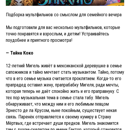
Подборка мультфильмов со смыслом для семейного вечера
Мы подготовили для вас несколько мультфильмов, которые
точно понравятся и взрослым, и детям! Устраивайтесь
поудобнее и приятного просмотра!
— Тайна Коко
12-летний Мигель живёт в мексиканской деревушке в семье
сапожников и тайно мечтает стать музыкантом. Тайно, потому
что в его семье музыка считается проклятием. Когда-то его
прапрадед оставил жену, прапрабабку Мигеля, ради мечты,
которая теперь не даёт спокойно жить и его праправнуку. С
тех пор музыкальная тема в семье стала табу. Мигель
обнаруживает, что между ним и его любимым певцом
Эрнесто де ла Крусом, ныне покойным, существует некая
связь. Паренёк отправляется к своему кумиру в Страну
Мёртвых, где встречает души предков. Мигель знакомится
там с духом-скелетом по имени Гектор, который становится