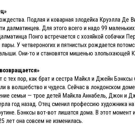
ец»
ождества. Подлая и коварная злодейка Круэлла Де В
ти далматинцев. Для этого всего и надо 99 маленьких
алматинца Понго встречается с хозяйкой собачки Пер
пары. У четвероногих и пятнистых рождается потом
алыши. Они-то и становятся мишенью злопыхающей К
 возвращается»
 с тех пор, как брат и сестра Майкл и Джейн Бэнкс
ли в волшебство и чудеса. Сейчас в лондонском доме
ние семьи — трое детей Майкла Аннабель, Джон и 
рла год назад. Отец сменил профессию художника на 
рутине. Бэнксы вот-вот лишатся дома. В этот момент 
25 лет она совсем не изменилась.