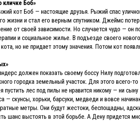
о кличке Боб»
жий кот Боб — настоящие друзья. Рыжий спас улично
о жизни и стал его верным спутником. Джеймс поте
ение от своей зависимости. Но случается чудо — он п
ерапии и социальное жилье. В подъезде своего новог
кота, но не придает этому значения. Потом кот появл
ых»
андерс должен показать своему боссу Нилу подготов
ного городка земельный участок. Для этого всего-то 
я пустить лес под пилы не нравится никому — ни сыну 
са — скунсы, хорьки, барсуки, медведи и вовсе начин
дратные метры. Они будут жестоки, беспощадны, адск
сть шанс выстоять в этой борьбе. А Дену придется мн