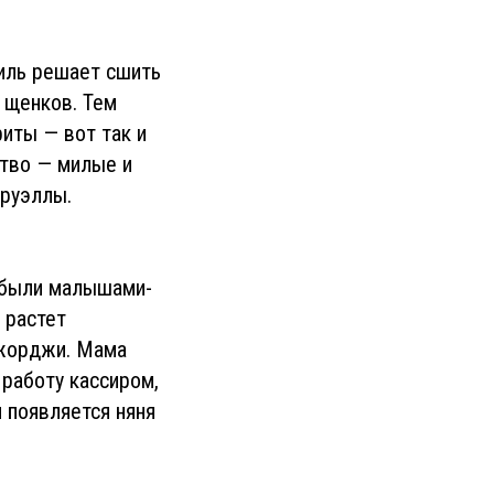
иль решает сшить
 щенков. Тем
иты — вот так и
ство — милые и
руэллы.
ы были малышами-
 растет
Джорджи. Мама
работу кассиром,
и появляется няня