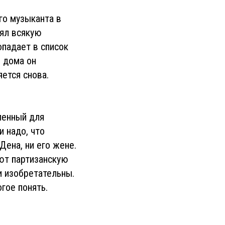
го музыканта в
рял всякую
опадает в список
о дома он
яется снова.
ленный для
и надо, что
Дена, ни его жене.
ают партизанскую
и изобретательны.
огое понять.