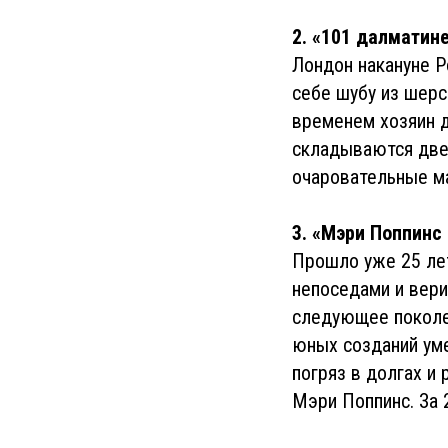
2. «101 далматин
Лондон накануне Р
себе шубу из шерс
временем хозяин д
складываются две 
очаровательные м
3. «Мэри Поппинс
Прошло уже 25 лет
непоседами и вери
следующее поколе
юных созданий уме
погряз в долгах и 
Мэри Поппинс. За 