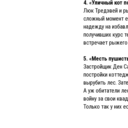
4. «Уличный кот п
Люк Тредэвей и ры
сложный момент ег
надежду на избавл
получивших курс т
встречает рыжего 
5. «Месть пушист
Застройщик Ден С
постройки коттедж
вырубить лес. Зате
А уж обитатели ле
войну за свои ква
Только так у них е