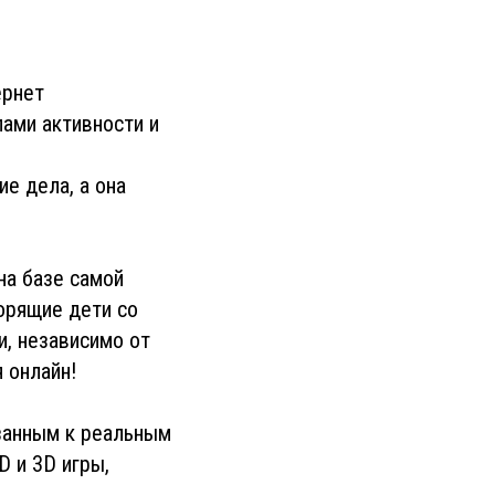
ернет
ами активности и
ие дела, а она
на базе самой
орящие дети со
и, независимо от
 онлайн!
занным к реальным
D и 3D игры,