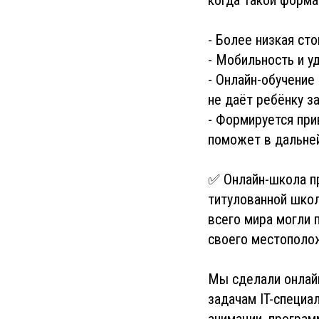
- Более низкая ст
- Мобильность и у
- Онлайн-обучение
не даёт ребёнку з
- Формируется при
поможет в дальней
✅ Онлайн-школа пр
титулованной школ
всего мира могли 
своего местополож
Мы сделали онлай
задачам IT-специа
анимации, програм