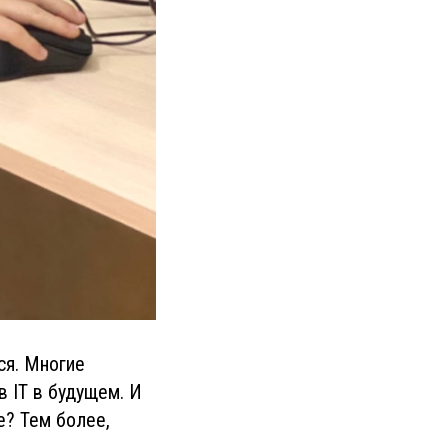
ся. Многие
 IT в будущем. И
е? Тем более,