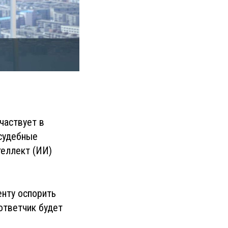
частвует в
 судебные
теллект (ИИ)
енту оспорить
ответчик будет