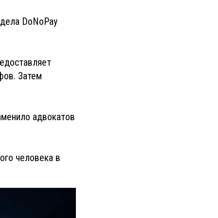
 дела DoNoPay
редоставляет
фов. Затем
аменило адвокатов
ого человека в