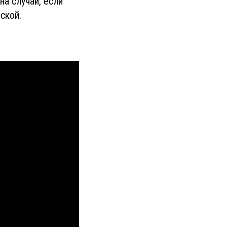
а случай, если
ской.