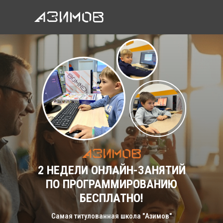
2 НЕДЕЛИ ОНЛАЙН-ЗАНЯТИЙ
Пн–Пт: 10:00 - 21:00 (МСК)
ПО ПРОГРАММИРОВАНИЮ
Сб–Вс: 10:00 - 20:00 (МСК)
БЕСПЛАТНО!
Самая титулованная школа "Азимов"