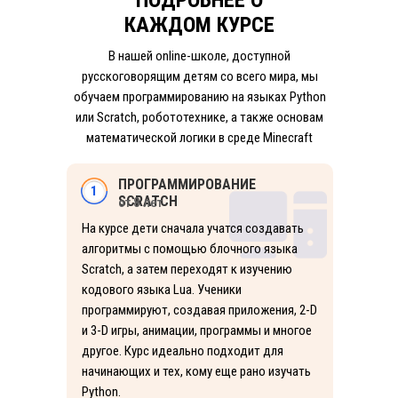
ПОДРОБНЕЕ О
КАЖДОМ КУРСЕ
В нашей online-школе, доступной
русскоговорящим детям со всего мира, мы
обучаем программированию на языках Python
или Scratch, робототехнике, а также основам
математической логики в среде Minecraft
ПРОГРАММИРОВАНИЕ
1
SCRATCH
от 8 лет
На курсе дети сначала учатся создавать
алгоритмы с помощью блочного языка
Scratch, а затем переходят к изучению
кодового языка Lua. Ученики
программируют, создавая приложения, 2-D
и 3-D игры, анимации, программы и многое
другое. Курс идеально подходит для
начинающих и тех, кому еще рано изучать
Python.