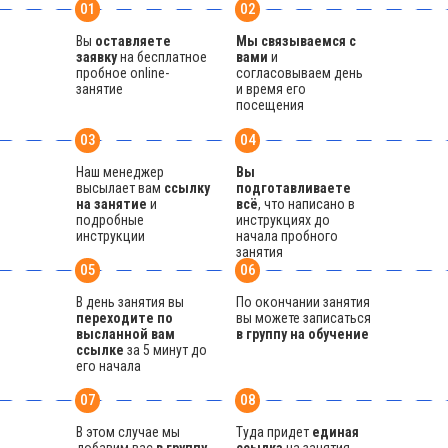
01
02
Вы
оставляете
Мы связываемся с
заявку
на бесплатное
вами
и
пробное online-
согласовываем день
занятие
и время его
посещения
03
04
Наш менеджер
Вы
высылает вам
ссылку
подготавливаете
на занятие
и
всё
, что написано в
подробные
инструкциях до
инструкции
начала пробного
занятия
05
06
В день занятия вы
По окончании занятия
переходите по
вы можете записаться
высланной вам
в группу на обучение
ссылке
за 5 минут до
его начала
07
08
В этом случае мы
Туда придет
единая