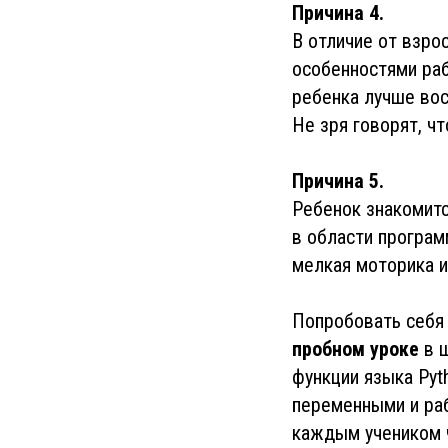
Причина 4.
В отличие от взро
особенностями раб
ребенка лучше во
Не зря говорят, чт
Причина 5.
Ребенок знакомитс
в области програм
мелкая моторика и
Попробовать себя
пробном уроке
в ш
функции языка Pyt
переменными и раб
каждым учеником 