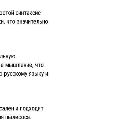
остой синтаксис
и, что значительно
ольную
ое мышление, что
о русскому языку и
сален и подходит
ля пылесоса.