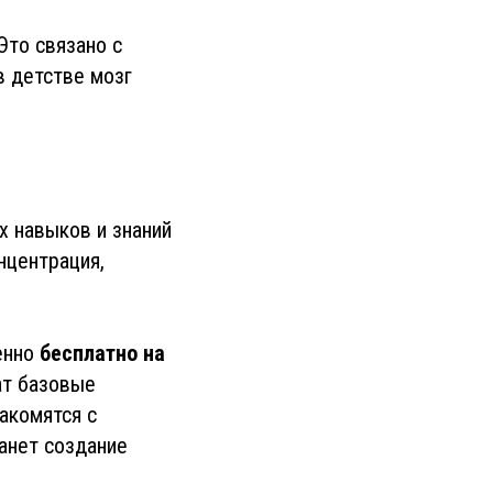
Это связано с
в детстве мозг
х навыков и знаний
нцентрация,
енно
бесплатно на
ат базовые
акомятся с
анет создание