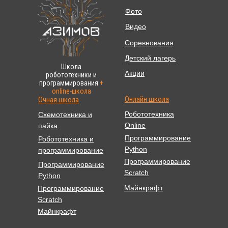
Фото
Видео
Соревнования
Детский лагерь
Школа
Акции
робототехники и
программирования
+
online-школа
Онлайн школа
Очная школа
Робототехника
Схемотехника и
Online
пайка
Программирование
Робототехника и
Python
программирование
Программирование
Программирование
Scratch
Python
Майнкрафт
Программирование
Scratch
Майнкрафт