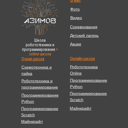
О нас
Фото
Видео
Соревнования
Детский лагерь
Школа
Акции
робототехники и
программирования
+
online-школа
Онлайн школа
Очная школа
Робототехника
Схемотехника и
Online
пайка
Программирование
Робототехника и
Python
программирование
Программирование
Программирование
Scratch
Python
Майнкрафт
Программирование
Scratch
Майнкрафт