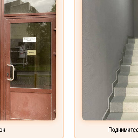
он
Поднимитес