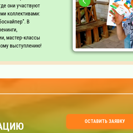
где они участвуют
ими коллективами:
боснайпер". В
ренинги,
ии, мастер-классы
кому выступлению!
ОСТАВИТЬ ЗАЯВКУ
ТАЦИЮ