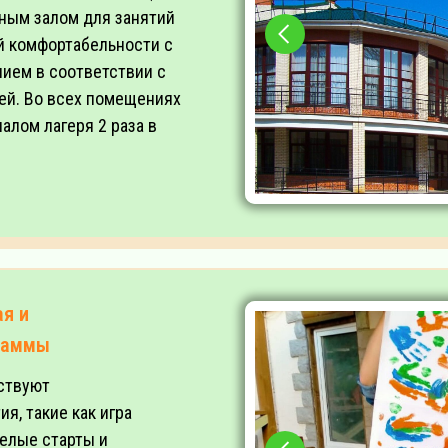
нным залом для занятий
й комфортабельности с
ием в соответствии с
ей. Во всех помещениях
алом лагеря 2 раза в
ая и
раммы
ствуют
я, такие как игра
селые старты и