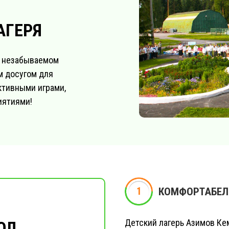
АГЕРЯ
в незабываемом
м досугом для
ктивными играми,
иятиями!
1
1
КОМФОРТАБЕЛ
Детский лагерь Азимов Ке
ОЛ