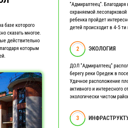
"Адмиралтеец". Благодаря
охраняемой лесопарковой 
ребенка пройдет интересн
а базе которого
детей происходит в 4-5 ти
но сказать многое.
рые действительно
благодаря которым
2
ЭКОЛОГИЯ
2
ей.
ДОЛ "Адмиралтеец" располо
берегу реки Оредеж в посе
Удачное расположение пл
активного и интересного о
экологически чистом райо
3
3
ИНФРАСТРУКТ