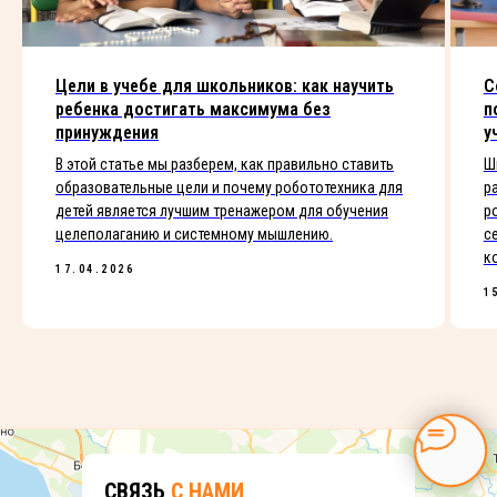
Цели в учебе для школьников: как научить
С
ребенка достигать максимума без
п
принуждения
у
В этой статье мы разберем, как правильно ставить
Ш
образовательные цели и почему робототехника для
р
детей является лучшим тренажером для обучения
р
целеполаганию и системному мышлению.
с
к
17.04.2026
1
СВЯЗЬ
С НАМИ