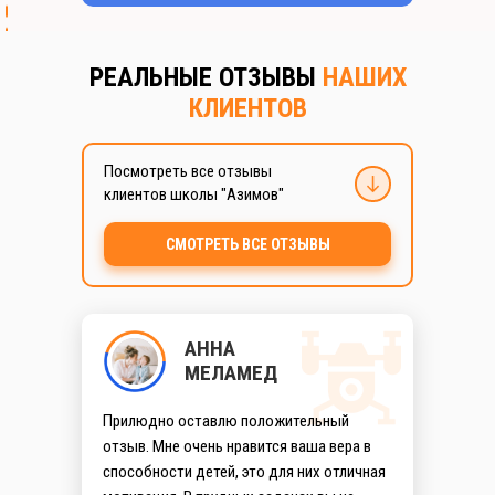
РЕАЛЬНЫЕ ОТЗЫВЫ
НАШИХ
КЛИЕНТОВ
Посмотреть все отзывы
м. Беговая
клиентов школы "Азимов"
ул. Беговая, 3
СМОТРЕТЬ ВСЕ ОТЗЫВЫ
Посмотреть маршрут →
м. Горьковская (м. Петроградская)
ул. Мира, 3
АННА
МЕЛАМЕД
Посмотреть маршрут →
Прилюдно оставлю положительный
отзыв. Мне очень нравится ваша вера в
м. Пионерская
способности детей, это для них отличная
ул. Аэродромная, 8