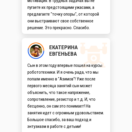
мотивация. В трудных задачах вы не
Посмотреть маршрут →
пугаете их предстоящими ужасами, а
предлагаете "точку опоры", от которой
м. Волковская
они выстраивают свое собственное
ул. Бухарестская улица, 1
решение. Это прекрасно. Спасибо.
Посмотреть маршрут →
ЕКАТЕРИНА
ЕВГЕНЬЕВА
Сын в этом году впервые пошел на курсы
робототехники. И я очень рада, что мы
попали именно в "Азимов"! Уже после
первого месяца занятий сын может
объяснить, что такое напряжение,
сопротивление, резистор и т.д. И, что
бесценно, он сам это понимает! На
занятия идет с огромным удовольствием.
Большое спасибо, за ваш подход и
энтузиазм в работе с детьми!