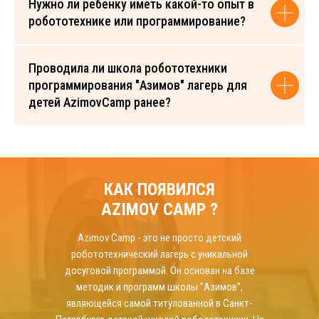
Нужно ли ребенку иметь какой-то опыт в
робототехнике или программирование?
Проводила ли школа робототехники
программирования "Азимов" лагерь для
детей AzimovCamp ранее?
КАК ПОЯВИЛСЯ
AZIMOV CAMP ?
Azimov Camp - это не просто детский
робототехнический лагерь с уникальной
досуговой программой. Он основан на базе
методик и программ школы "Азимов",
являющейся самой титулованной в Санкт-