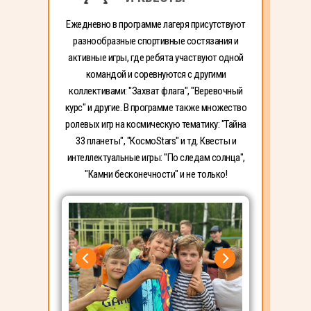
Ежедневно в программе лагеря присутствуют
разнообразные спортивные состязания и
активные игры, где ребята участвуют одной
командой и соревнуются с другими
коллективами: "Захват флага", "Веревочный
курс" и другие. В программе также множество
ролевых игр на космическую тематику: "Тайна
33 планеты", "КосмоStars" и тд. Квесты и
интеллектуальные игры: "По следам солнца",
"Камни бесконечности" и не только!