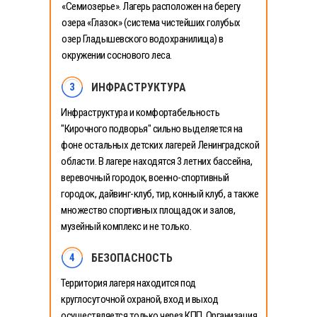
«Семиозерье». Лагерь расположен на берегу
озера «Глазок» (система чистейших голубых
озер Гладышевского водохранилища) в
окружении соснового леса.
3
ИНФРАСТРУКТУРА
Инфраструктура и комфортабельность
"Кирочного подворья" сильно выделяется на
фоне остальных детских лагерей Ленинградской
области. В лагере находятся 3 летних бассейна,
веревочный городок, военно-спортивный
городок, дайвинг-клуб, тир, конный клуб, а также
множество спортивных площадок и залов,
музейный комплекс и не только.
4
БЕЗОПАСНОСТЬ
Территория лагеря находится под
круглосуточной охраной, вход и выход
осуществляется только через КПП. Организация