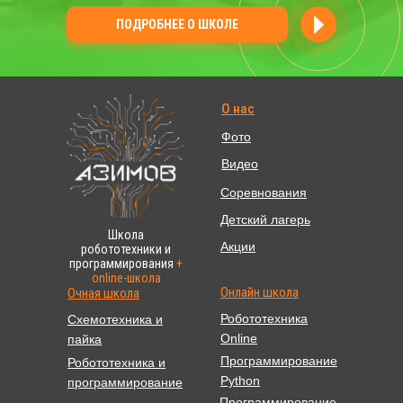
ПОДРОБНЕЕ О ШКОЛЕ
О нас
Фото
Видео
Соревнования
Детский лагерь
Школа
Акции
робототехники и
программирования
+
online-школа
Онлайн школа
Очная школа
Робототехника
Схемотехника и
Online
пайка
Программирование
Робототехника и
Python
программирование
Программирование