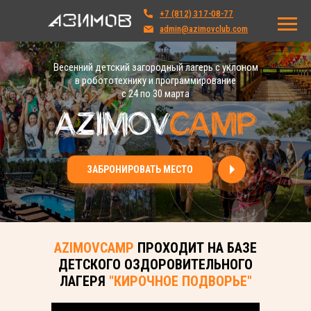
+7 (812) 317-08-77
admin@azimovclub.com
Весенний детский загородный лагерь с уклоном
в робототехнику и программирование
с 24 по 30 марта
О ЛАГЕРЕ
ПРОГРАММА
ДАТЫ
ЗАБРОНИРОВАТЬ МЕСТО
ЗАКАЗАТЬ ЗВОНОК
AZIMOVCAMP
ПРОХОДИТ НА БАЗЕ
Пн–Пт: 10:00 - 21:00 (МСК)
Сб–Вс: 10:00 - 20:00 (МСК)
ДЕТСКОГО ОЗДОРОВИТЕЛЬНОГО
ЛАГЕРЯ
"КИРОЧНОЕ ПОДВОРЬЕ"