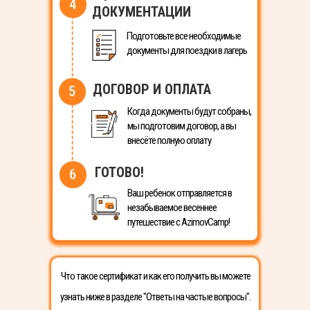
4
ДОКУМЕНТАЦИИ
Подготовьте все необходимые
документы для поездки в лагерь
ДОГОВОР И ОПЛАТА
5
Когда документы будут собраны,
мы подготовим договор, а вы
внесёте полную оплату
ГОТОВО!
6
Ваш ребенок отправляется в
незабываемое весеннее
путешествие с AzimovCamp!
Что такое сертификат и как его получить вы можете
узнать ниже в разделе "Ответы на частые вопросы".