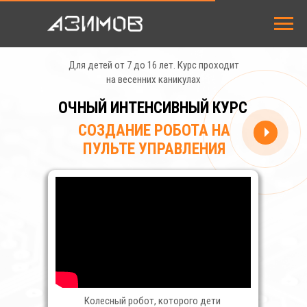
Для детей от 7 до 16 лет. Курс проходит
на весенних каникулах
ОЧНЫЙ ИНТЕНСИВНЫЙ КУРС
СОЗДАНИЕ РОБОТА НА
ПУЛЬТЕ УПРАВЛЕНИЯ
НАШИ КУРСЫ
СТОИМОСТЬ
АКЦИ
ЗАНЯТИЙ
ЗАКАЗАТЬ ЗВОНОК
Пн–Пт: 10:00 - 21:00 (МСК)
Сб–Вс: 10:00 - 20:00 (МСК)
Колесный робот, которого дети