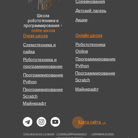
Соревнования
Детский лагерь
Школа
Акции
робототехники и
программирования
+
online-школа
Онлайн школа
Очная школа
Робототехника
Схемотехника и
Online
пайка
Программирование
Робототехника и
Python
программирование
Программирование
Программирование
Scratch
Python
Майнкрафт
Программирование
Scratch
Майнкрафт
Карта сайта →
Пользовательское соглашение
| Политика конфиденциальности
| Информация об оплате
| Образовательная лицензия